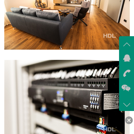
在线
我
在
咨询
400-
客服
639