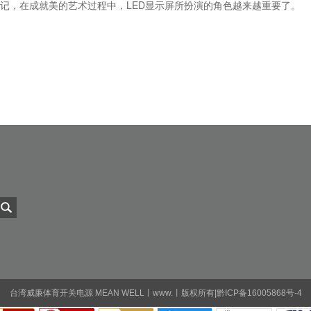
记，在成就美的艺术过程中，LED显示屏所扮演的角色越来越重要了。
台湾威廉体育开关电源 MEAN WELL丨www.丨版权所有|黔ICP备16005868号-4