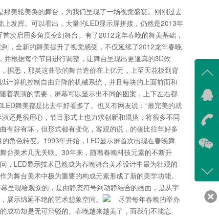
尤其是那美轮美奂的舞台，为我们呈现了一场视觉盛宴。刚刚过去
础上发挥。可以看出，大量的LED显示屏拼接，仍然是2013年
厅首次启用多角度变幻舞台。有了2012龙年春晚的舞美基础，
觉到，全新的舞美提升了视觉感受，不仅延续了2012龙年春晚
致，并根据每个节目进行调整，让舞台呈现出更逼真的3D效
眼，据悉，那英这曲歌的舞台造价在上亿元，上至天花板到背
可以计算机控制自由升降的机械系统，并且每块的上面前面和
，随着表演的需要，屏幕可以显示出不同的图案，上下左右都
在线
ED舞美都是比去年好看多了。也又有网友说：“最完美的就
我
导演还是很用心，节目形式上也力求创新和混搭，将很多不同
曲有好有坏，但形式都有变化，客观的说，的确比往年好多
在
的角色转变。1993年开始，LED显示屏首次出现在春晚舞
舞台美术几无关联。30年来，随着春晚科技元素的不断升
问，LED显示技术已然成为春晚舞台美术设计中最为壮观的
咨询
作为舞台美术中极为重要的构成元素形成了新的美学功能。
400-
大屏幕呈现给观众的，是由静态符号到动静结合的画面，是从宇
客服
，展示绵延不绝的艺术想象空间。
尽管每年春晚的举办
639
的成功却是无可辩驳的。春晚越来越美了，而我们不能忘