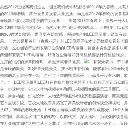
虽然2012已经离我们远去，但是我们或许都还记得2012年的春晚，
的2013年春晚，舞台设备并没有大量更换，而是在2012年春晚的设备基
春晚舞台展示炫彩背景的主力设备。 但是2013年春晚上，央视一号大
2013蛇年舞美再次升级，虽然没有进行翻天覆地的动工，但明显可以感
的360度梦幻效果，而且更有层次感，围绕舞台的LED显示屏，错落有
果。 尤其是那英的《春暖花开》的LED显示屏技术让无数观众看花了
景墙、左右侧墙壁全都安装了全彩的LED彩幕屏，舞台本身也是很多块
两侧都安装了LED彩幕屏，所有这些屏幕和升降机械都是计算机控制的
是搭配很好的屏幕图像时，看起来就非常逼真。
有观众表示，节目和L
是春晚的舞美，3D效果美轮美奂，技术明显有创新。能够看出今年春晚
领域的名人混搭在一起，产生了不错的视觉感受，小品几乎没有水的，歌
了。” LED显示屏和LED灯在春晚的舞台中经历了从默默无闻到万众瞩目
台，但这时候，它仅仅作为视频材料和同步视频图像的展示工具而已，与
级，舞台构建、灯光设计、人物造型和服饰都经历着层层演变，而毫无疑
艺术呈现手段。它极大地改善并拓宽了舞美设计者的创作观念和视域，并
从07、08年的春晚开始，LED显示屏成为舞美的重要组成部分。LED
宙空间、潺潺流水到广袤的郊野，以图代文，深入浅出，为观众解读意蕴
在万众翘首期待之中也从不乏非议，但在呈现美的艺术这一环节上，春晚