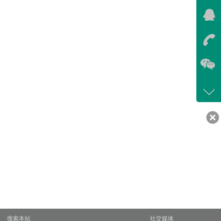
在线
我
在
咨询
400-
客服
639
搜索本站
社交媒体