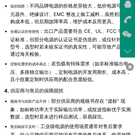
：不同品牌电源的价格差异较大，低价电源可能在
在线
低价陷阱
元器件、绝缘设计、EMC 整改上偷工减料，虽然初期采
我
购成本低，但后期故障率高，维护成本反而更高。
在
：出口产品需要符合 CE、UL、FCC 等认
合规认证的有效性
证标准，但部分电源的认证证书是伪造的，或仅针对某一
型号，选型时若未核实证书的真实性，可能导致产品无法
咨询
通过海关检验。
400-
：若负载有特殊需求（如非标准输出电
定制化需求的成本高企
客服
压、多路独立输出），定制电源的开发周期长、成本高，
639
且小批量定制时供应商的配合意愿较低。
4.
供应商与售后的保障困扰
：部分供应商的规格书存在 “虚标” 现
规格书与实际产品不符
象，如标称功率大于实际输出功率，或纹波指标优于实测
数据，选型时若未进行样品测试，容易踩坑。
：工业级电源的使用场景通常对售后要求
售后响应不及时
高，但小品牌供应商可能没有完善的售后体系，电源故障